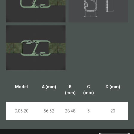
Model
A (mm)
B
C
D (mm)
(mm)
(mm)
C.06.20
56.62
28.48
5
20